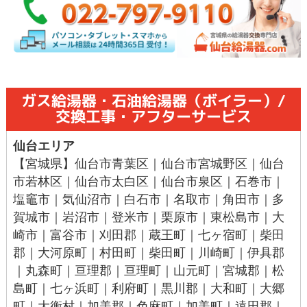
ガス給湯器・石油給湯器（ボイラー）/
交換工事・アフターサービス
仙台エリア
【宮城県】
仙台市青葉区
｜
仙台市宮城野区
｜
仙台
市若林区
｜
仙台市太白区
｜
仙台市泉区
｜
石巻市
｜
塩竈市
｜
気仙沼市
｜
白石市
｜
名取市
｜
角田市
｜
多
賀城市
｜
岩沼市
｜
登米市
｜
栗原市
｜
東松島市
｜
大
崎市
｜
富谷市
｜刈田郡｜
蔵王町
｜七ヶ宿町｜柴田
郡｜
大河原町
｜
村田町
｜
柴田町
｜川崎町｜伊具郡
｜丸森町｜亘理郡｜
亘理町
｜山元町｜宮城郡｜
松
島町
｜七ヶ浜町｜
利府町
｜黒川郡｜
大和町
｜
大郷
町
｜
大衡村
｜加美郡｜色麻町｜加美町｜遠田郡｜