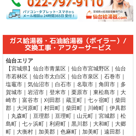
ガス給湯器・石油給湯器（ボイラー）/
交換工事・アフターサービス
仙台エリア
【宮城県】
仙台市青葉区
｜
仙台市宮城野区
｜
仙台
市若林区
｜
仙台市太白区
｜
仙台市泉区
｜
石巻市
｜
塩竈市
｜
気仙沼市
｜
白石市
｜
名取市
｜
角田市
｜
多
賀城市
｜
岩沼市
｜
登米市
｜
栗原市
｜
東松島市
｜
大
崎市
｜
富谷市
｜刈田郡｜
蔵王町
｜七ヶ宿町｜柴田
郡｜
大河原町
｜
村田町
｜
柴田町
｜川崎町｜伊具郡
｜丸森町｜亘理郡｜
亘理町
｜山元町｜宮城郡｜
松
島町
｜七ヶ浜町｜
利府町
｜黒川郡｜
大和町
｜
大郷
町
｜
大衡村
｜加美郡｜色麻町｜加美町｜遠田郡｜