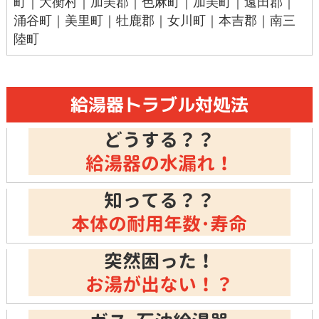
町
｜
大衡村
｜加美郡｜色麻町｜加美町｜遠田郡｜
涌谷町｜美里町｜牡鹿郡｜女川町｜本吉郡｜南三
陸町
給湯器トラブル対処法
どうする？？
給湯器の水漏れ！
知ってる？？
本体の耐用年数･寿命
突然困った！
お湯が出ない！？