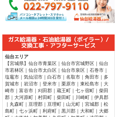
ガス給湯器・石油給湯器（ボイラー）/
交換工事・アフターサービス
仙台エリア
【宮城県】
仙台市青葉区
｜
仙台市宮城野区
｜
仙台
市若林区
｜
仙台市太白区
｜
仙台市泉区
｜
石巻市
｜
塩竈市
｜
気仙沼市
｜
白石市
｜
名取市
｜
角田市
｜
多
賀城市
｜
岩沼市
｜
登米市
｜
栗原市
｜
東松島市
｜
大
崎市
｜
富谷市
｜刈田郡｜
蔵王町
｜七ヶ宿町｜柴田
郡｜
大河原町
｜
村田町
｜
柴田町
｜川崎町｜伊具郡
｜丸森町｜亘理郡｜
亘理町
｜山元町｜宮城郡｜
松
島町
｜七ヶ浜町｜
利府町
｜黒川郡｜
大和町
｜
大郷